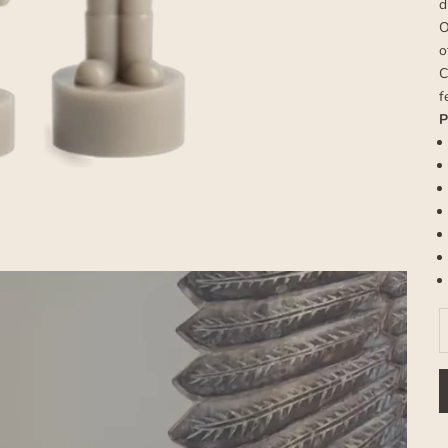
d
O
o
C
f
P
D