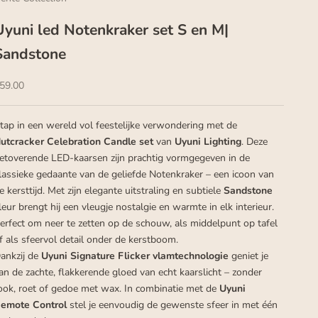
Uyuni led Notenkraker set S en M|
Sandstone
ale price
59.00
tap in een wereld vol feestelijke verwondering met de
utcracker Celebration Candle set
van
Uyuni Lighting
. Deze
etoverende LED-kaarsen zijn prachtig vormgegeven in de
lassieke gedaante van de geliefde Notenkraker – een icoon van
e kersttijd. Met zijn elegante uitstraling en subtiele
Sandstone
leur brengt hij een vleugje nostalgie en warmte in elk interieur.
erfect om neer te zetten op de schouw, als middelpunt op tafel
f als sfeervol detail onder de kerstboom.
ankzij de
Uyuni Signature Flicker vlamtechnologie
geniet je
an de zachte, flakkerende gloed van echt kaarslicht – zonder
ook, roet of gedoe met wax. In combinatie met de
Uyuni
emote Control
stel je eenvoudig de gewenste sfeer in met één