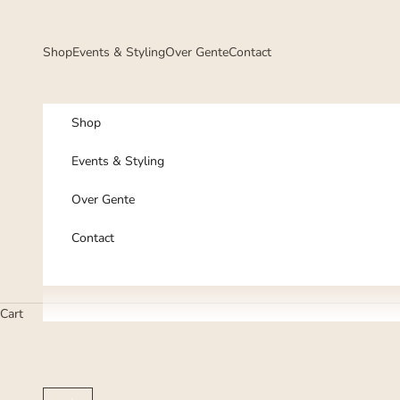
Skip to content
Shop
Events & Styling
Over Gente
Contact
Shop
Events & Styling
Over Gente
Contact
Cart