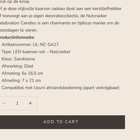
ruk op de knop.
f je deze stijlvolle kaarsen cadeau doet aan een kerstliefhebber
f toevoegt aan je eigen decoratiecollectie, de Nutcracker
elebration Candles is een charmante en tijdloze manier om de
eestdagen te vieren.
roductinformatie:
Artikelnummer: UL-NC-SA17
Type: LED-kaarsen set – Nutcracker
Kleur: Sandstone
Afwerking: Glad
Afmeting: 6x 16,5 cm
Afmeting: 7 x 21 cm
Compatibel met Uyuni afstandsbediening (apart verkrijgbaar)
ecrease quantity
Increase quantity
ADD TO CART